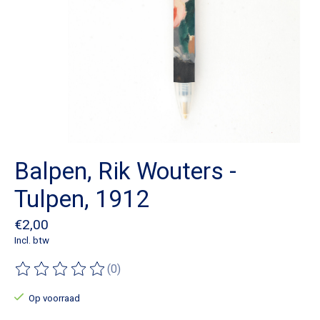
Balpen, Rik Wouters -
Tulpen, 1912
€2,00
Incl. btw
(0)
De beoordeling van dit product is
0
van de 5
Op voorraad