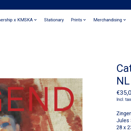
nership x KMSKA
Stationary
Prints
Merchandising
Ca
NL
€35,
Incl. tax
Zingen
Jules
28 x 