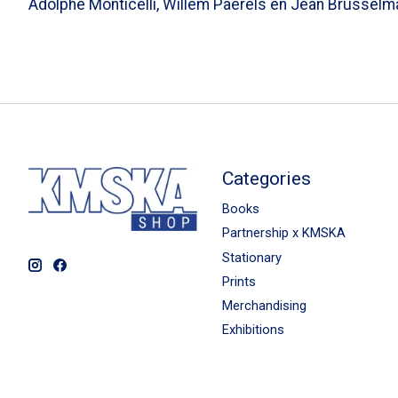
Adolphe Monticelli, Willem Paerels en Jean Brusselm
Categories
Books
Partnership x KMSKA
Stationary
Prints
Merchandising
Exhibitions