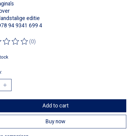
gina’s
over
andstalige editie
978 94 9341 699 4
(0)
ting of this product is
0
out of 5
stock
y:
Add to cart
Buy now