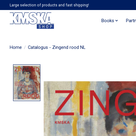
Large selection of products and fast shipping!
Books
Part
Home
/
Catalogus - Zingend rood NL
Product image slideshow Items