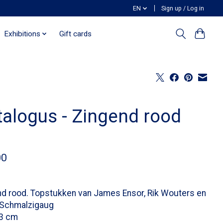
EN
Sign up / Log in
Exhibitions
Gift cards
talogus - Zingend rood
00
d rood. Topstukken van James Ensor, Rik Wouters en
 Schmalzigaug
23 cm