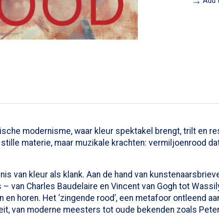
Add 
gische modernisme, waar kleur spektakel brengt, trilt en re
ille materie, maar muzikale krachten: vermiljoenrood dat 
van kleur als klank. Aan de hand van kunstenaarsbrieven, 
 van Charles Baudelaire en Vincent van Gogh tot Wassily 
 en horen. Het ‘zingende rood’, een metafoor ontleend aa
teit, van moderne meesters tot oude bekenden zoals Peter