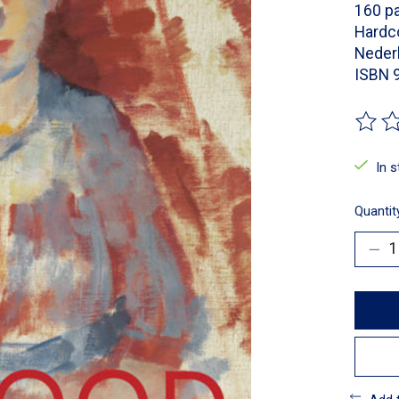
160 pa
Hardc
Nederl
ISBN 
The ra
In 
Quantit