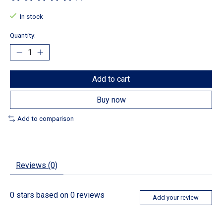
The rating of this product is
0
out of 5
In stock
Quantity:
Add to cart
Buy now
Add to comparison
Reviews (0)
0
stars based on
0
reviews
Add your review