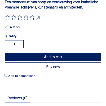
Een momentum van hoop en vernieuwing voor katholieke
Vlaamse schrijvers, kunstenaars en architecten.
(0)
The rating of this product is
0
out of 5
In stock
Quantity:
Add to cart
Buy now
Add to comparison
Reviews (0)